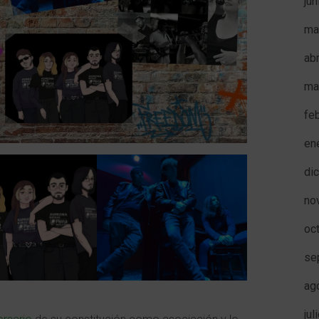
ju
ma
ab
ma
fe
en
di
no
oc
se
ag
jul