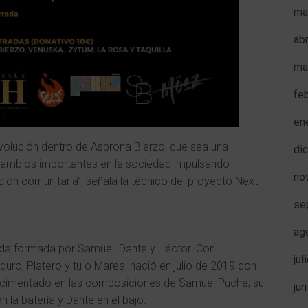
ma
ab
ma
fe
en
evolución dentro de Asprona Bierzo, que sea una
di
n cambios importantes en la sociedad impulsando
no
ión comunitaria”, señala la técnico del proyecto Next
se
ag
da formada por Samuel, Dante y Héctor. Con
jul
oduro, Platero y tu o Marea, nació en julio de 2019 con
al cimentado en las composiciones de Samuel Puche, su
ju
 la batería y Dante en el bajo.