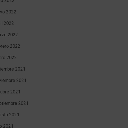
nio 2022
yo 2022
ril 2022
rzo 2022
brero 2022
ero 2022
ciembre 2021
viembre 2021
tubre 2021
ptiembre 2021
osto 2021
io 2021