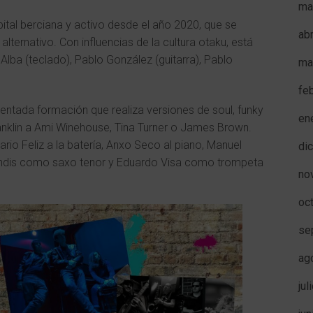
ma
tal berciana y activo desde el año 2020, que se
ab
 alternativo. Con influencias de la cultura otaku, está
 Alba (teclado), Pablo González (guitarra), Pablo
ma
fe
entada formación que realiza versiones de soul, funky
en
ranklin a Ami Winehouse, Tina Turner o James Brown.
io Feliz a la batería, Anxo Seco al piano, Manuel
di
Brindis como saxo tenor y Eduardo Visa como trompeta
no
oc
se
ag
jul