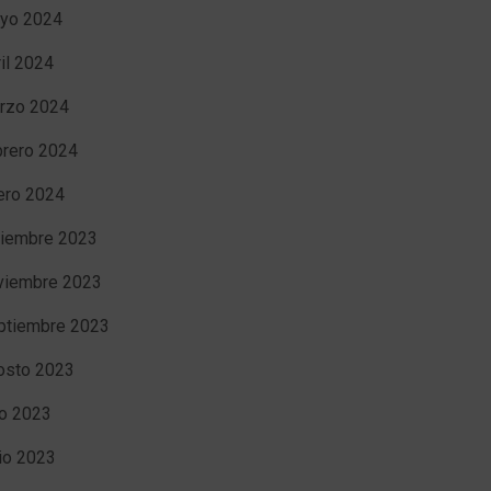
yo 2024
ril 2024
rzo 2024
brero 2024
ero 2024
ciembre 2023
viembre 2023
ptiembre 2023
osto 2023
io 2023
nio 2023