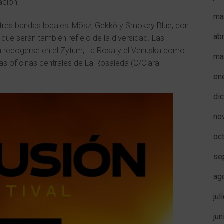
ación.
ma
o tres bandas locales: Mösz, Gekkō y Smokey Blue, con
ab
y que serán también reflejo de la diversidad. Las
n recogerse en el Zytum, La Rosa y el Venuska como
ma
as oficinas centrales de La Rosaleda (C/Clara
en
di
no
oc
se
ag
jul
ju