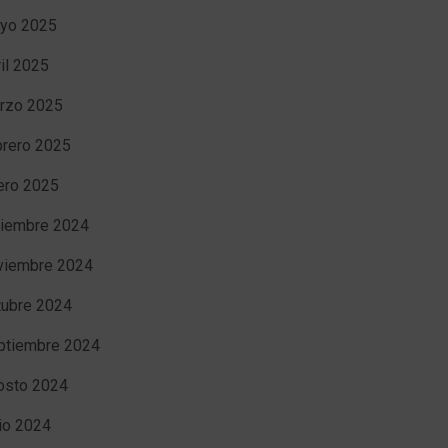
yo 2025
ril 2025
rzo 2025
brero 2025
ero 2025
ciembre 2024
viembre 2024
tubre 2024
ptiembre 2024
osto 2024
nio 2024