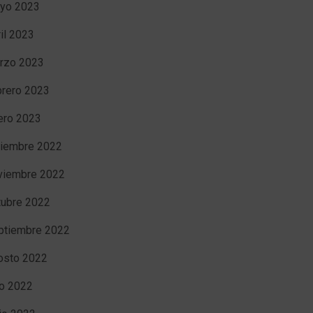
yo 2023
ril 2023
rzo 2023
brero 2023
ero 2023
ciembre 2022
viembre 2022
tubre 2022
ptiembre 2022
osto 2022
io 2022