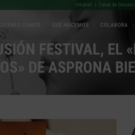
Intranet
|
Canal de Denunc
QUIENES SOMOS
QUÉ HACEMOS
COLABORA
USIÓN FESTIVAL, EL 
OS» DE ASPRONA BI