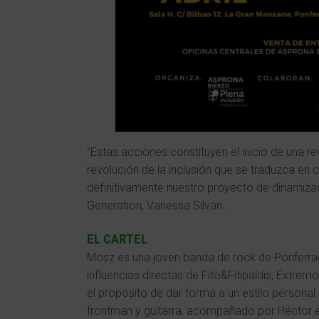
“Estas acciones constituyen el inicio de una r
revolución de la inclusión que se traduzca e
definitivamente nuestro proyecto de dinamizac
Generation, Vanessa Silván.
EL CARTEL
Mösz es una joven banda de rock de Ponferra
influencias directas de Fito&Fitipaldis, Extrem
el propósito de dar forma a un estilo person
frontman y guitarra, acompañado por Héctor en