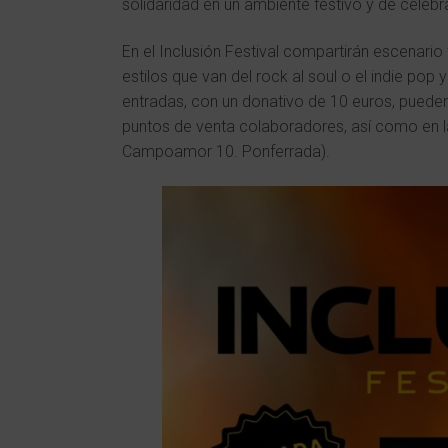
solidaridad en un ambiente festivo y de celebr
En el Inclusión Festival compartirán escenari
estilos que van del rock al soul o el indie pop 
entradas, con un donativo de 10 euros, puede
puntos de venta colaboradores, así como en l
Campoamor 10. Ponferrada).