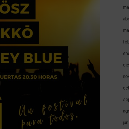
ma
ab
ma
fe
en
di
no
oc
se
ag
ju