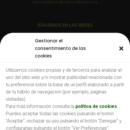
aspronabierzo@aspronabierzo.org
SÍGUENOS EN LAS REDES
Gestionar el
consentimiento de las
cookies
TRABAJA CON NOSOTROS
Utilizamos cookies propias y de terceros para analizar el
uso del sitio web y/o mostrar publicidad relacionada con
Consulta nuestras:
tu preferencia sobre la base de un perfil elaborado a partir
Ofertas de empleo
de tu hábito de navegación (por ejemplo, páginas
O envíanos tu CV a:
empleo@aspronabierzo.org
visitadas).
Para más información consulta la
política de cookies
.
Puedes aceptar todas las cookies pulsando el botón
"Aceptar", rechazar su uso pulsando el botón "Denegar" y
configurarlas pulsando el botón "Ver Preferencias".