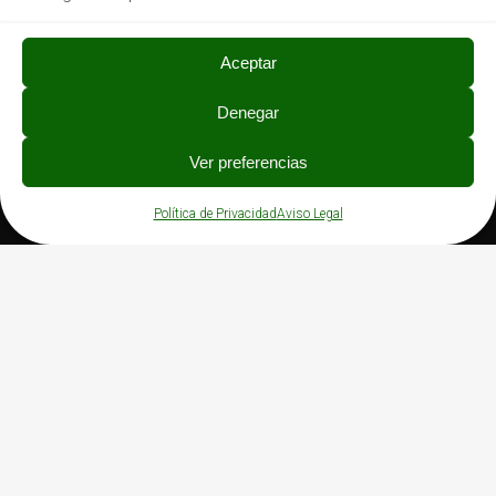
Aceptar
Denegar
PRIVACIDAD
Ver preferencias
Política de Privacidad
Aviso Legal
Política de Privacidad
Aviso Legal
Política de Cookies
Canal de denuncias
©
2026 Asprona Bierzo | Diseño y Servicio Web