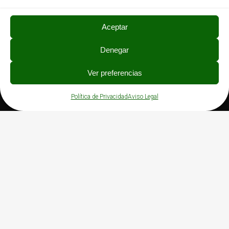
Aceptar
Denegar
PRIVACIDAD
Ver preferencias
Política de Privacidad
Aviso Legal
Política de Privacidad
Aviso Legal
Política de Cookies
Canal de denuncias
©
2026 Asprona Bierzo | Diseño y Servicio Web
by
IndosMedia.