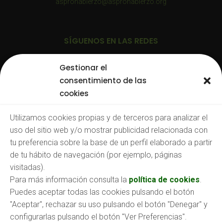
aspronabierzo@aspronabierzo.org
SÍGUENOS EN LAS REDES
Gestionar el
consentimiento de las
cookies
TRABAJA CON NOSOTROS
Utilizamos cookies propias y de terceros para analizar el
uso del sitio web y/o mostrar publicidad relacionada con
Consulta nuestras:
tu preferencia sobre la base de un perfil elaborado a partir
Ofertas de empleo
de tu hábito de navegación (por ejemplo, páginas
O envíanos tu CV a:
empleo@aspronabierzo.org
visitadas).
Para más información consulta la
política de cookies
.
Puedes aceptar todas las cookies pulsando el botón
"Aceptar", rechazar su uso pulsando el botón "Denegar" y
configurarlas pulsando el botón "Ver Preferencias".