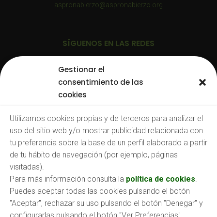
aspronabierzo@aspronabierzo.org
SÍGUENOS EN LAS REDES
Gestionar el
consentimiento de las
cookies
TRABAJA CON NOSOTROS
Utilizamos cookies propias y de terceros para analizar el
uso del sitio web y/o mostrar publicidad relacionada con
Consulta nuestras:
tu preferencia sobre la base de un perfil elaborado a partir
Ofertas de empleo
de tu hábito de navegación (por ejemplo, páginas
O envíanos tu CV a:
empleo@aspronabierzo.org
visitadas).
Para más información consulta la
política de cookies
.
Puedes aceptar todas las cookies pulsando el botón
"Aceptar", rechazar su uso pulsando el botón "Denegar" y
configurarlas pulsando el botón "Ver Preferencias".