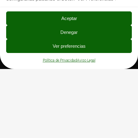
Aceptar
Denegar
PRIVACIDAD
Ver preferencias
Política de Privacidad
Aviso Legal
Política de Privacidad
Aviso Legal
Política de Cookies
Canal de denuncias
©
2026 Asprona Bierzo | Diseño y Servicio Web