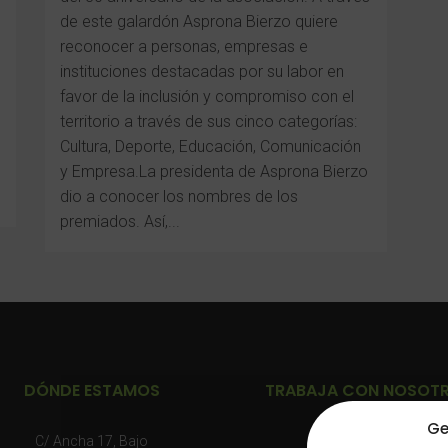
de este galardón Asprona Bierzo quiere
reconocer a personas, empresas e
instituciones destacadas por su labor en
favor de la inclusión y compromiso con el
territorio a través de sus cinco categorías:
Cultura, Deporte, Educación, Comunicación
y Empresa.La presidenta de Asprona Bierzo
dio a conocer los nombres de los
premiados. Así,...
DÓNDE ESTAMOS
TRABAJA CON NOSOT
Ge
C/ Ancha 17, Bajo
Consulta nuestras: