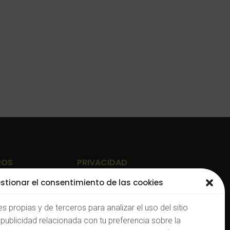
ROS
PRIVACIDAD
stionar el consentimiento de las cookies
Política de Privacidad
s propias y de terceros para analizar el uso del sitio
Aviso Legal
publicidad relacionada con tu preferencia sobre la
rg
Política de Cookies