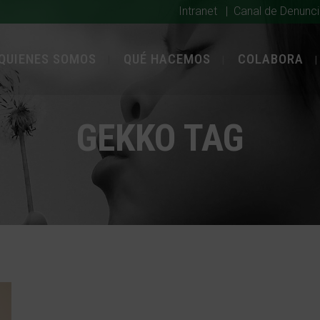
Intranet
|
Canal de Denunc
QUIENES SOMOS
QUÉ HACEMOS
COLABORA
GEKKO TAG