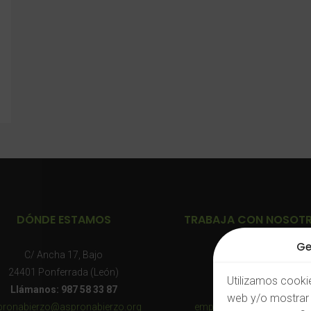
DÓNDE ESTAMOS
TRABAJA CON NOSOT
Ge
C/ Ancha 17, Bajo
Consulta nuestras:
24401 Ponferrada (León)
Ofertas de empleo
Utilizamos cookie
Llámanos: 987 58 33 87
O envíanos tu CV a:
web y/o mostrar 
pronabierzo@aspronabierzo.org
empleo@aspronabierzo.o