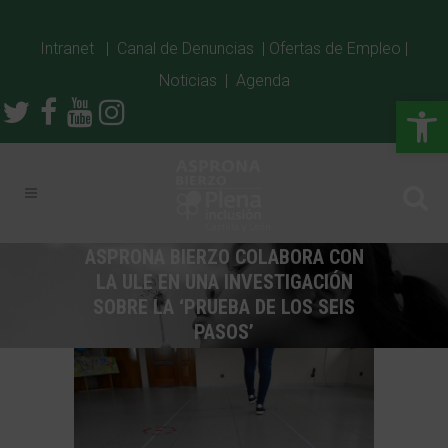
Intranet
|
Canal de Denuncias
|
Ofertas de Empleo
|
Noticias
|
Agenda
Abrir
ASPRONA BIERZO COLABORA CON
LA ULE EN UNA INVESTIGACIÓN
SOBRE LA ‘PRUEBA DE LOS SEIS
PASOS’