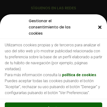
SÍGUENOS EN LAS REDES
Gestionar el
consentimiento de las
cookies
TRABAJA CON NOSOTROS
Utilizamos cookies propias y de terceros para analizar el
uso del sitio web y/o mostrar publicidad relacionada con
Consulta nuestras:
tu preferencia sobre la base de un perfil elaborado a partir
Ofertas de empleo
de tu hábito de navegación (por ejemplo, páginas
O envíanos tu CV a:
empleo@aspronabierzo.org
visitadas).
Para más información consulta la
política de cookies
.
Puedes aceptar todas las cookies pulsando el botón
"Aceptar", rechazar su uso pulsando el botón "Denegar" y
configurarlas pulsando el botón "Ver Preferencias".