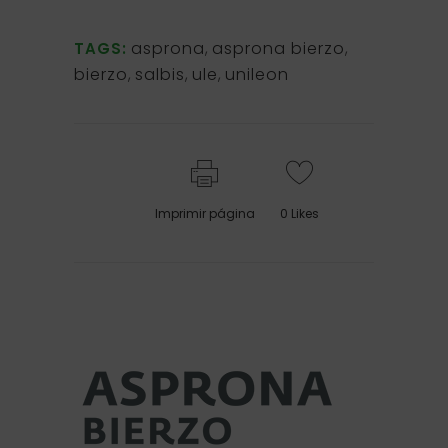
asprona
,
asprona bierzo
,
TAGS:
bierzo
,
salbis
,
ule
,
unileon
Imprimir página
0
Likes