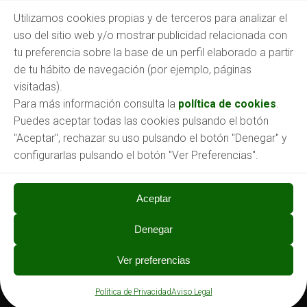
TRABAJA CON NOSOTROS
Utilizamos cookies propias y de terceros para analizar el
uso del sitio web y/o mostrar publicidad relacionada con
Consulta nuestras:
tu preferencia sobre la base de un perfil elaborado a partir
Ofertas de empleo
de tu hábito de navegación (por ejemplo, páginas
O envíanos tu CV a:
empleo@aspronabierzo.org
visitadas).
Para más información consulta la
política de cookies
.
Puedes aceptar todas las cookies pulsando el botón
"Aceptar", rechazar su uso pulsando el botón "Denegar" y
configurarlas pulsando el botón "Ver Preferencias".
Aceptar
Denegar
PRIVACIDAD
Ver preferencias
Política de Privacidad
Aviso Legal
Política de Privacidad