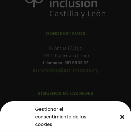
DÓNDE ESTAMOS
C/ Ancha 17, Bajo
24401 Ponferrada (León)
Llámanos: 987 58 33 87
aspronabierzo@aspronabierzo.org
SÍGUENOS EN LAS REDES
Gestionar el
consentimiento de las
cookies