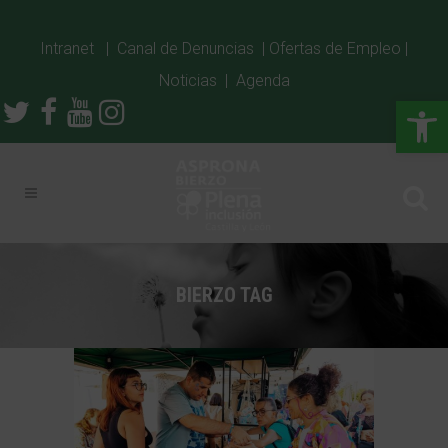
Intranet
|
Canal de Denuncias
|
Ofertas de Empleo
|
Noticias
|
Agenda
Abrir
BIERZO TAG