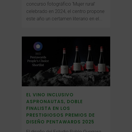
concurso fotográfico ‘Mujer rural’
celebrado en 2024, el centro propone
este año un certamen literario en el...
EL VINO INCLUSIVO
ASPRONAUTAS, DOBLE
FINALISTA EN LOS
PRESTIGIOSOS PREMIOS DE
DISEÑO PENTAWARDS 2025
El diseño del Estudio Pablo Guerrero