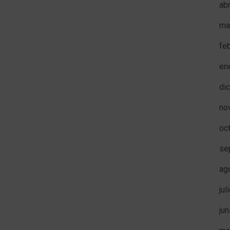
ab
ma
fe
en
di
no
oc
se
ag
jul
ju