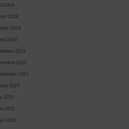
ril 2024
rzo 2024
brero 2024
ero 2024
ciembre 2023
viembre 2023
ptiembre 2023
osto 2023
io 2023
nio 2023
yo 2023