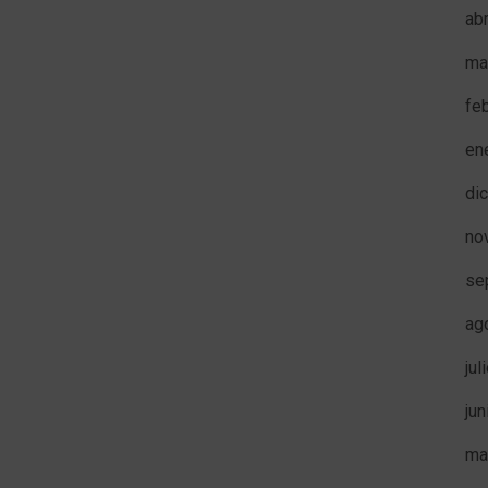
ab
ma
fe
en
di
no
se
ag
jul
ju
ma