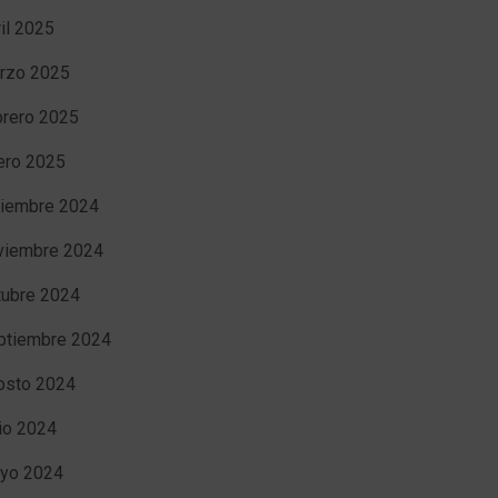
ril 2025
rzo 2025
brero 2025
ero 2025
ciembre 2024
viembre 2024
tubre 2024
ptiembre 2024
osto 2024
nio 2024
yo 2024