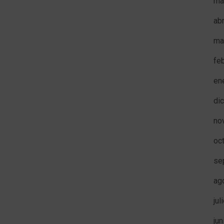
ma
ab
ma
fe
en
di
no
oc
se
ag
jul
ju