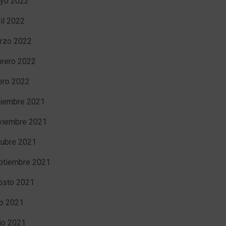
yo 2022
ril 2022
rzo 2022
brero 2022
ero 2022
ciembre 2021
viembre 2021
tubre 2021
ptiembre 2021
osto 2021
io 2021
nio 2021