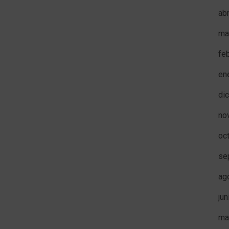
ab
ma
fe
en
di
no
oc
se
ag
ju
ma