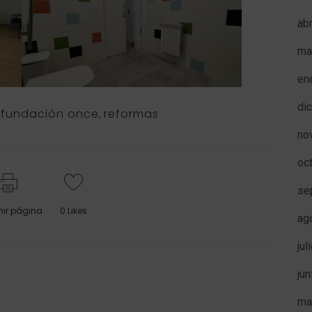
ab
ma
en
di
,
fundación once
,
reformas
no
oc
se
mir página
0
Likes
ag
jul
ju
ma