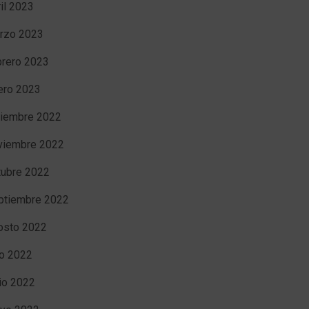
ril 2023
rzo 2023
brero 2023
ero 2023
ciembre 2022
viembre 2022
tubre 2022
ptiembre 2022
osto 2022
io 2022
nio 2022