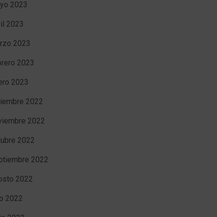
yo 2023
ril 2023
rzo 2023
brero 2023
ero 2023
ciembre 2022
viembre 2022
tubre 2022
ptiembre 2022
osto 2022
io 2022