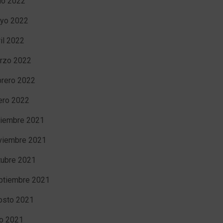
nio 2022
yo 2022
ril 2022
rzo 2022
brero 2022
ero 2022
ciembre 2021
viembre 2021
tubre 2021
ptiembre 2021
osto 2021
io 2021