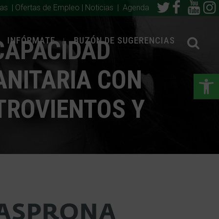
ias
|
Ofertas de Empleo
|
Noticias
|
Agenda
INFÓRMATE
BUZÓN DE SUGERENCIAS
CAPACIDAD
ANITARIA CON
Abrir
TROVIENTOS Y