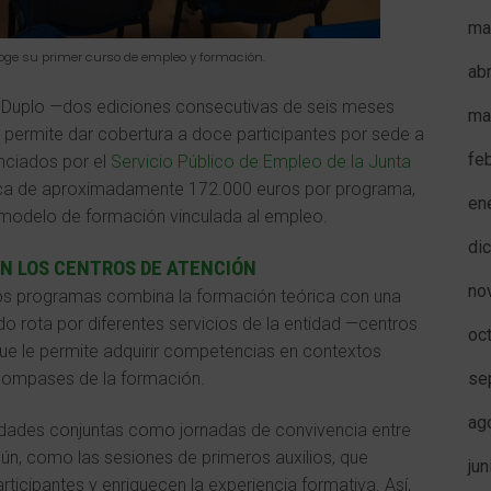
ma
 acoge su primer curso de empleo y formación.
ab
 Duplo —dos ediciones consecutivas de seis meses
ma
e permite dar cobertura a doce participantes por sede a
fe
nciados por el
Servicio Público de Empleo de la Junta
ca de aproximadamente 172.000 euros por programa,
en
te modelo de formación vinculada al empleo.
di
EN LOS CENTROS DE ATENCIÓN
no
os programas combina la formación teórica con una
do rota por diferentes servicios de la entidad —centros
oc
 que le permite adquirir competencias en contextos
se
 compases de la formación.
ag
dades conjuntas como jornadas de convivencia entre
n, como las sesiones de primeros auxilios, que
ju
rticipantes y enriquecen la experiencia formativa. Así,