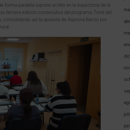
e forma paralela supone un hito en la trayectoria de la
ma
su tercera edición consecutiva del programa, Torre del
, consolidando así la apuesta de Asprona Bierzo por
ab
rural.
ma
en
di
no
oc
se
ag
jul
ju