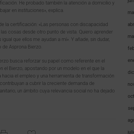
ju
alificación. He probado también la atención a domicilio y
ar en instituciones», explica.
ma
ab
á de la certificación: «Las personas con discapacidad
las cosas desde otro punto de vista. Quiero aprender
ma
igual que ellos me ayudan a mí». Y añade, sin dudar,
to de Asprona Bierzo.
fe
en
erzo busca reforzar su papel como referente en el
 en el Bierzo, apostando por un modelo en el que la
di
a hacia el empleo y una herramienta de transformación
s contribuyan a cubrir la creciente demanda de
no
anitario, un ámbito cuya relevancia social no ha dejado
oc
se
ag
jul