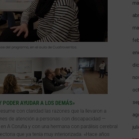
ma
ab
ma
fe
se del programa, en el aula de Cuatrovientos.
en
di
no
oc
se
Y PODER AYUDAR A LOS DEMÁS»
 resume con claridad las razones que la llevaron a
ag
ciones de atención a personas con discapacidad —
 en A Coruña y con una hermana con parálisis cerebral
jul
yectoria que ya tenía muy interiorizada. «Hace años