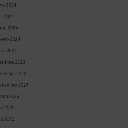
yo 2024
ril 2024
rzo 2024
brero 2024
ero 2024
ciembre 2023
viembre 2023
ptiembre 2023
osto 2023
io 2023
nio 2023