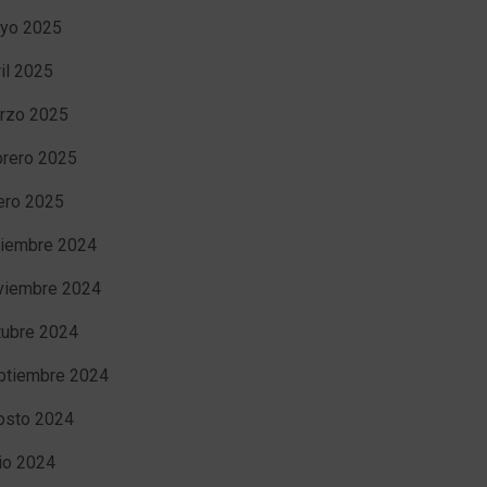
yo 2025
ril 2025
rzo 2025
brero 2025
ero 2025
ciembre 2024
viembre 2024
tubre 2024
ptiembre 2024
osto 2024
nio 2024