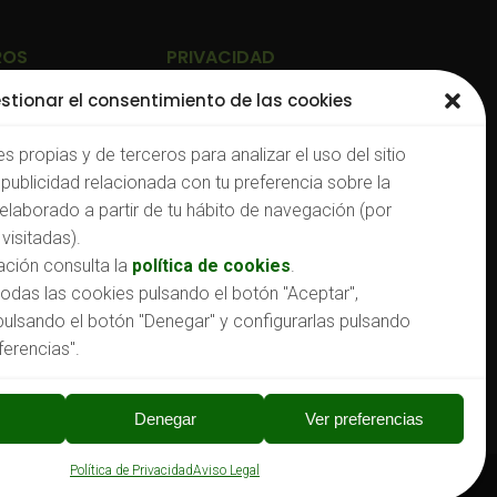
ROS
PRIVACIDAD
stionar el consentimiento de las cookies
Política de Privacidad
s propias y de terceros para analizar el uso del sitio
Aviso Legal
publicidad relacionada con tu preferencia sobre la
rg
Política de Cookies
 elaborado a partir de tu hábito de navegación (por
Canal de denuncias
visitadas).
ción consulta la
política de cookies
.
odas las cookies pulsando el botón "Aceptar",
pulsando el botón "Denegar" y configurarlas pulsando
ferencias".
Denegar
Ver preferencias
Política de Privacidad
Aviso Legal
a.