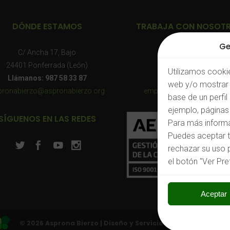
DÓNDE ESTAMOS
TRABAJA CON NOSOT
Ge
C/ Ancha 17, Bajo
Consulta nuestras:
24401 Ponferrada (León)
Ofertas de empleo
Utilizamos cookie
Llámanos: 987 58 33 87
O envíanos tu CV a:
web y/o mostrar 
pronabierzo@aspronabierzo.org
empleo@aspronabierzo.o
base de un perfil
ejemplo, páginas 
SÍGUENOS EN LAS REDES
Para más informa
Puedes aceptar t
rechazar su uso 
el botón "Ver Pre
Aceptar
©
2026 Asprona Bierzo | Diseño y Servicio Web by
IndosMedi