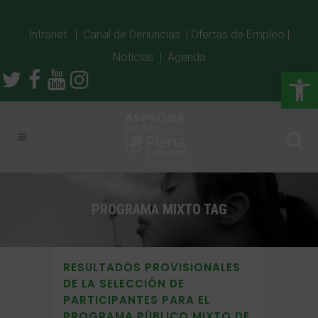
Intranet
|
Canal de Denuncias
|
Ofertas de Empleo
|
Noticias
|
Agenda
Abrir
PROGRAMA MIXTO TAG
RESULTADOS PROVISIONALES
DE LA SELECCIÓN DE
PARTICIPANTES PARA EL
PROGRAMA PÚBLICO MIXTO DE