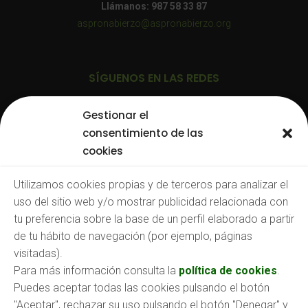
Llámanos: 987 58 33 87
aspronabierzo@aspronabierzo.org
SÍGUENOS EN LAS REDES
Gestionar el
consentimiento de las
cookies
TRABAJA CON NOSOTROS
Utilizamos cookies propias y de terceros para analizar el
uso del sitio web y/o mostrar publicidad relacionada con
Consulta nuestras:
tu preferencia sobre la base de un perfil elaborado a partir
Ofertas de empleo
de tu hábito de navegación (por ejemplo, páginas
O envíanos tu CV a:
empleo@aspronabierzo.org
visitadas).
Para más información consulta la
política de cookies
.
Puedes aceptar todas las cookies pulsando el botón
"Aceptar", rechazar su uso pulsando el botón "Denegar" y