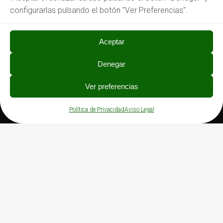
configurarlas pulsando el botón "Ver Preferencias".
Aceptar
Denegar
PRIVACIDAD
Ver preferencias
Política de Privacidad
Aviso Legal
Política de Privacidad
Aviso Legal
Política de Cookies
Canal de denuncias
©
2026 Asprona Bierzo | Diseño y Servicio Web